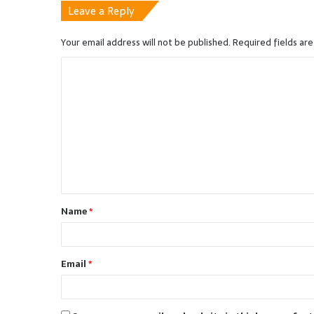
Leave a Reply
Your email address will not be published.
Required fields ar
C
o
m
m
e
n
t
Name
*
*
Email
*