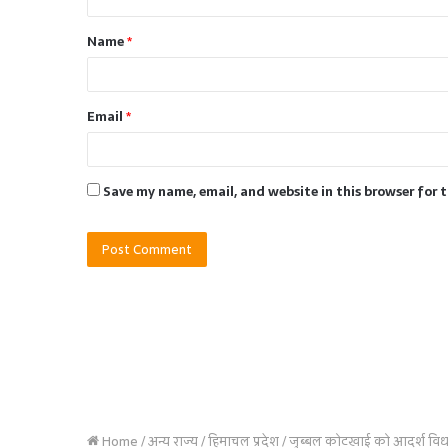
t
Name
*
*
Email
*
Save my name, email, and website in this browser for 