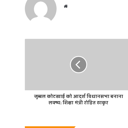
W
e
b
s
i
t
e
जुब्बल कोटखाई को आदर्श विधानसभा बनाना
लक्ष्य: शिक्षा मंत्री रोहित ठाकुर