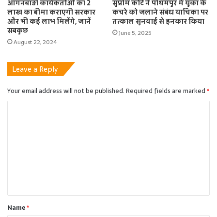
आंगनबाड़ी कार्यकर्ताओं का 2
सुप्रीम कोर्ट ने पीथमपुर में यूका के
लाख का बीमा कराएगी सरकार
कचरे को जलाने संबंध याचिका पर
और भी कई लाभ मिलेंगे, जानें
तत्काल सुनवाई से इनकार किया
सबकुछ
June 5, 2025
August 22, 2024
Leave a Reply
Your email address will not be published.
Required fields are marked
*
C
o
m
m
e
n
t
Name
*
*