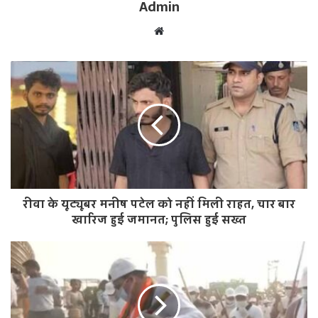
Admin
W
e
b
s
i
t
e
रीवा के यूट्यूबर मनीष पटेल को नहीं मिली राहत, चार बार
खारिज हुई जमानत; पुलिस हुई सख्त