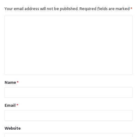
Your email address will not be published.
Required fields are marked
*
C
o
m
m
e
n
t
Name
*
*
Email
*
Website