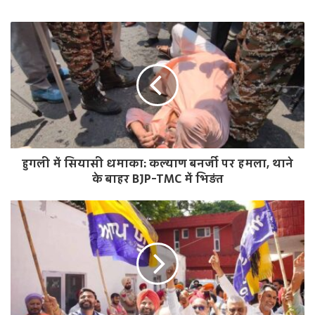
e
b
s
i
t
e
हुगली में सियासी धमाका: कल्याण बनर्जी पर हमला, थाने
के बाहर BJP-TMC में भिड़ंत