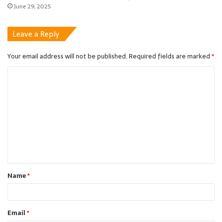
June 29, 2025
Leave a Reply
Your email address will not be published.
Required fields are marked
*
C
o
m
m
e
n
t
Name
*
*
Email
*