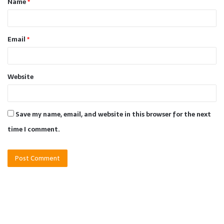
Name
*
*
Email
*
Website
Save my name, email, and website in this browser for the next
time I comment.