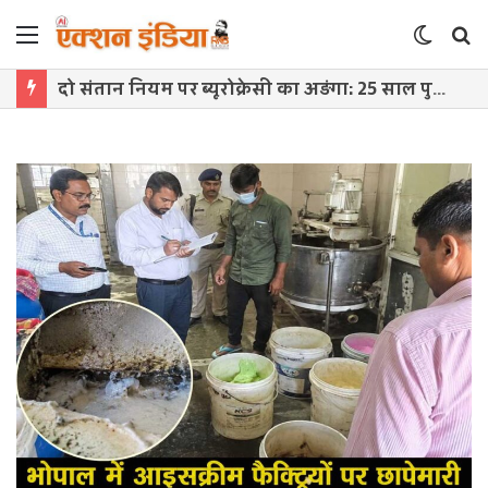
Menu
Switch
S
skin
f
दो संतान नियम पर ब्यूरोक्रेसी का अड़ंगा: 25 साल पुराना नियम खत्म करने में देरी, CM के निर्देश भी बेअसर