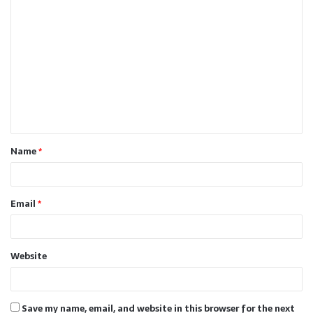
C
o
m
m
e
n
t
Name
*
*
Email
*
Website
Save my name, email, and website in this browser for the next