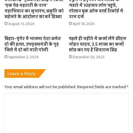
‘एक पेड़ महतारी के नाम’
भंडारे में 10हजार लोग पहुंचे,
महाभियान का शुभारंभ, प्रकृति को
गोल्डन बुक ऑफ वर्ल्ड रिकॉर्ड में
सहेजने के आंदोलन का बनें हिस्सा
नाम दर्ज
August 13, 2024
April 14, 2025
बिहार-मुंगेर में भाजपा नेता समेत
पहले ही महीने में कर्जा लेंगे सीएम
दो की हत्या, उपमुख्यमंत्री के गृह
मोहन यादव, 3.5 लाख का कर्जा
जिले में दो को मारी गोली
छोड़ कर गए हैं शिवराज सिंह
September 2, 2024
December 20, 2023
Leave a Reply
Your email address will not be published.
Required fields are marked
*
C
o
m
m
e