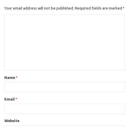
Your email address will not be published.
Required fields are marked
*
C
o
m
m
e
n
t
Name
*
*
Email
*
Website