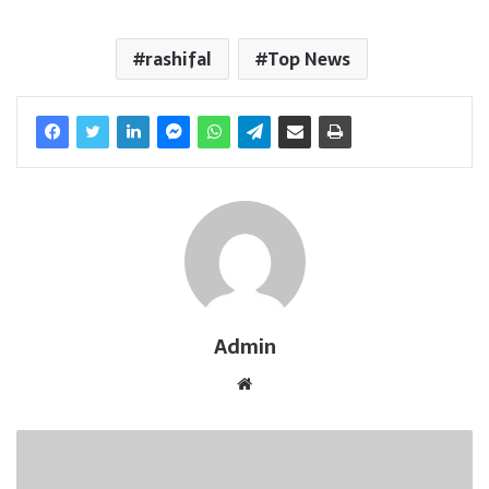
rashifal
Top News
Admin
W
e
b
s
i