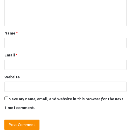
e
n
t
Name
*
*
Email
*
Website
Save my name, email, and website in this browser for the next
time I comment.