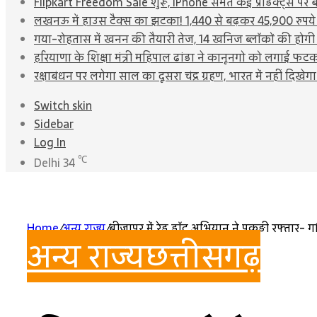
Flipkart Freedom Sale शुरू, iPhone समेत कई प्रोडक्ट्स पर ब
लखनऊ में हाउस टैक्स का झटका! 1,440 से बढ़कर 45,900 रुपय
गया-रोहतास में खनन की तैयारी तेज, 14 खनिज ब्लॉकों की होगी
हरियाणा के शिक्षा मंत्री महिपाल ढांडा ने कानूनगो को लगाई फट
रक्षाबंधन पर लगेगा साल का दूसरा चंद्र ग्रहण, भारत में नहीं दिखेगा
Switch skin
Sidebar
Log In
℃
Delhi
34
Home
/
अन्य राज्य
/
बीजापुर में रेड डॉट अभियान ने पकड़ी रफ्तार- ग
अन्य राज्य
छत्तीसगढ़