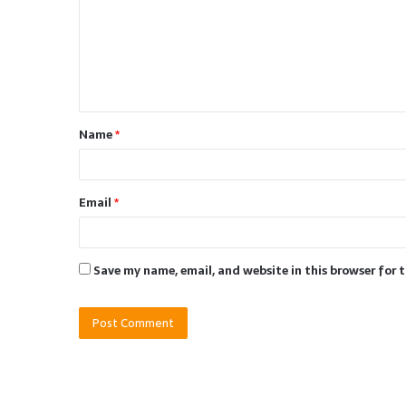
m
m
e
n
t
Name
*
*
Email
*
Save my name, email, and website in this browser for 