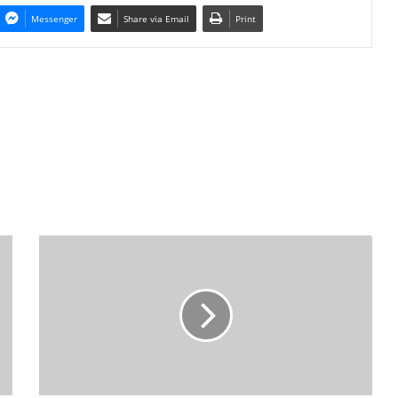
Messenger
Share via Email
Print