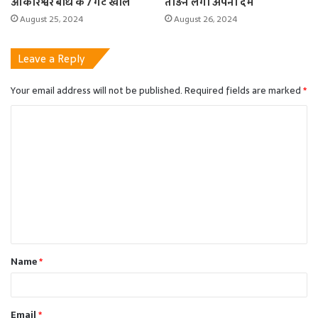
ओंकारेश्वर बांध के 7 गेट खोले
तोड़ने लगा अपना दम
August 25, 2024
August 26, 2024
Leave a Reply
Your email address will not be published.
Required fields are marked
*
C
o
m
m
e
n
t
Name
*
*
Email
*