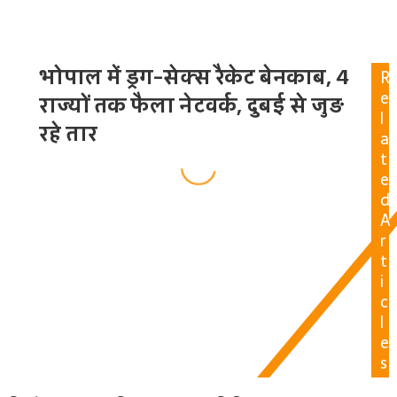
भोपाल में ड्रग-सेक्स रैकेट बेनकाब, 4
R
e
राज्यों तक फैला नेटवर्क, दुबई से जुड़
l
रहे तार
a
t
e
d
A
r
t
i
c
l
e
s