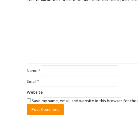
C
o
m
m
e
n
t
*
Name
*
Email
*
Website
Save my name, email, and website in this browser for the