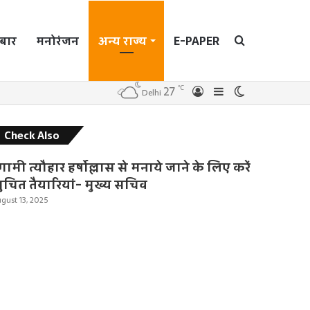
बार
मनोरंजन
अन्य राज्य
E-PAPER
Search
℃
27
Log
Sidebar
Switch
Delhi
In
skin
for
C
Check Also
l
o
मी त्यौहार हर्षोल्लास से मनाये जाने के लिए करें
s
ुचित तैयारियां- मुख्य सचिव
e
gust 13, 2025