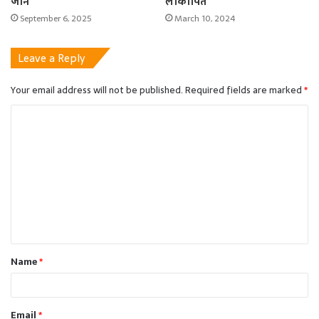
जान
लोकार्पित
September 6, 2025
March 10, 2024
Leave a Reply
Your email address will not be published.
Required fields are marked
*
C
o
m
m
e
n
t
Name
*
*
Email
*