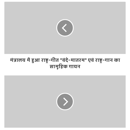
b
s
i
t
e
मंत्रालय में हुआ राष्ट्र-गीत "वंदे-मातरम" एवं राष्ट्र-गान का
सामूहिक गायन