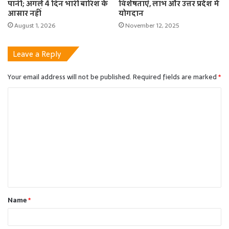
पानी; अगले 4 दिन भारी बारिश के
विशेषताएं, लाभ और उत्तर प्रदेश में
आसार नहीं
योगदान
August 1, 2026
November 12, 2025
Leave a Reply
Your email address will not be published.
Required fields are marked
*
C
o
m
m
e
n
t
Name
*
*