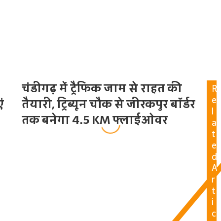
चंडीगढ़ में ट्रैफिक जाम से राहत की
R
e
ं
तैयारी, ट्रिब्यून चौक से जीरकपुर बॉर्डर
l
तक बनेगा 4.5 KM फ्लाईओवर
a
t
e
d
A
r
t
i
c