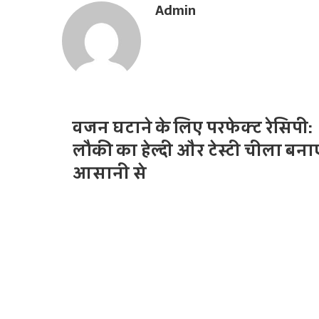
Admin
k
n
p
m
a
E
W
m
e
a
b
i
s
l
i
t
वजन घटाने के लिए परफेक्ट रेसिपी:
e
लौकी का हेल्दी और टेस्टी चीला बनाए
आसानी से