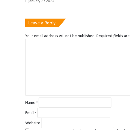
January 27, 2024
Leave a Reply
Your email address will not be published.
Required fields ar
C
o
m
m
e
n
t
*
Name
*
Email
*
Website