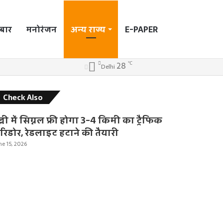
बार
मनोरंजन
अन्य राज्य
E-PAPER
Search
℃
28
Log
Sidebar
Switch
Delhi
In
skin
for
Check Also
C
l
्ली में सिग्नल फ्री होगा 3-4 किमी का ट्रैफिक
o
रिडोर, रेडलाइट हटाने की तैयारी
s
ne 15, 2026
e