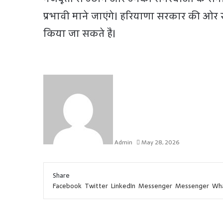
प्रभावी माने जाएंगे। हरियाणा सरकार की ओर से
किया जा सकते हैं।
Admin
May 28, 2026
F
T
L
W
T
S
P
a
w
i
h
e
h
r
Share
c
i
n
a
l
a
i
Facebook
Twitter
LinkedIn
Messenger
Messenger
Wh
e
t
k
t
e
r
n
b
t
e
s
g
e
t
o
e
d
A
r
v
o
r
I
p
a
i