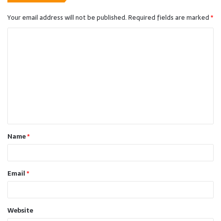
Your email address will not be published.
Required fields are marked
*
C
o
m
m
e
n
t
Name
*
*
Email
*
Website