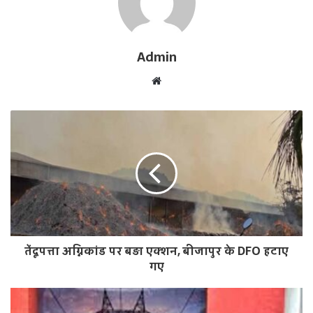
Admin
W
e
b
s
i
t
e
तेंदूपत्ता अग्निकांड पर बड़ा एक्शन, बीजापुर के DFO हटाए
गए