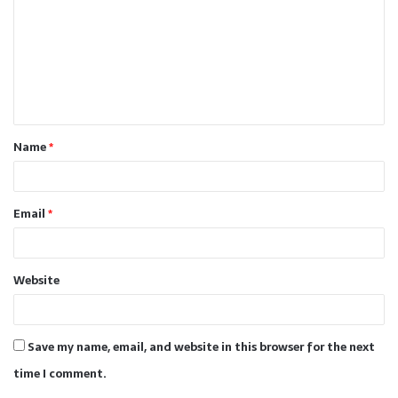
m
m
e
n
t
Name
*
*
Email
*
Website
Save my name, email, and website in this browser for the next
time I comment.