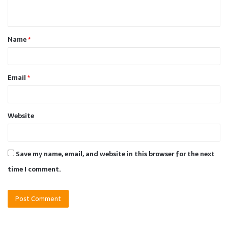
n
t
Name
*
*
Email
*
Website
Save my name, email, and website in this browser for the next
time I comment.