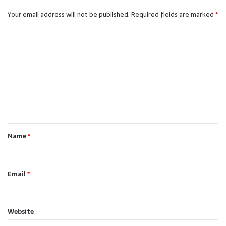
Your email address will not be published.
Required fields are marked
*
C
o
m
m
e
n
t
Name
*
*
Email
*
Website