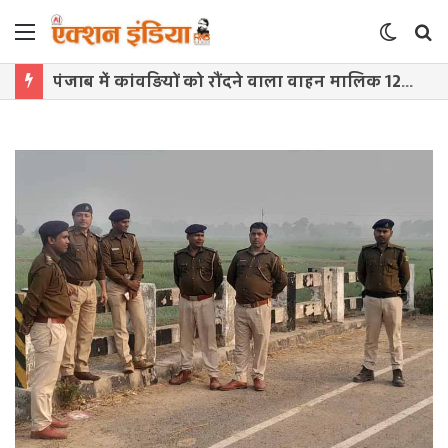
Menu
Switch
S
skin
f
पंजाब में कांवड़ियों को रौंदने वाला वाहन मालिक 12 घंटे में गिरफ्तार, स्पीकर ने मुआवजे का किया ऐलान