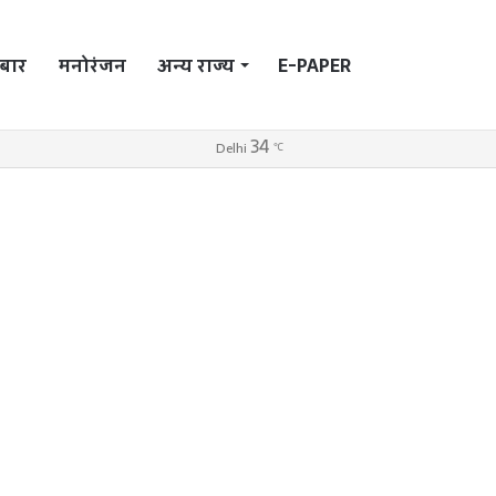
बार
मनोरंजन
अन्य राज्य
E-PAPER
Search
34
Log
Sidebar
Switch
Delhi
℃
In
skin
for