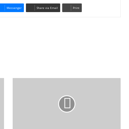
Messenger
Share via Email
Print