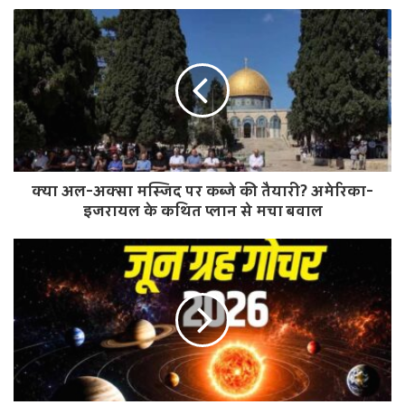
b
s
i
t
e
क्या अल-अक्सा मस्जिद पर कब्जे की तैयारी? अमेरिका-
इजरायल के कथित प्लान से मचा बवाल