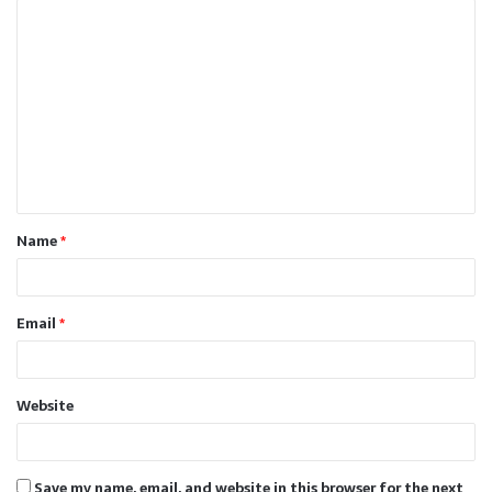
C
o
m
m
e
n
t
Name
*
*
Email
*
Website
Save my name, email, and website in this browser for the next