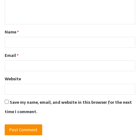
e
n
t
Name
*
*
Email
*
Website
Save my name, email, and website in this browser for the next
time I comment.