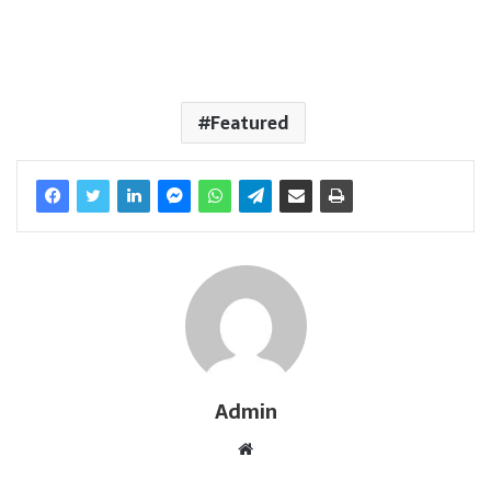
Featured
Admin
W
e