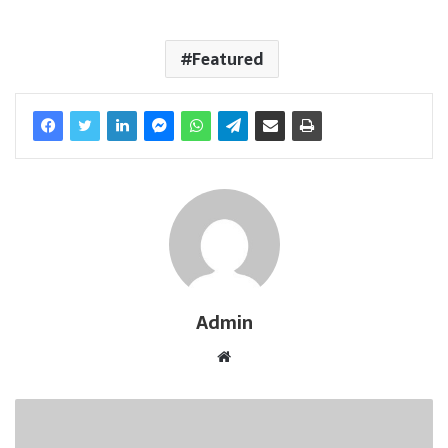
Featured
Admin
W
e
b
s