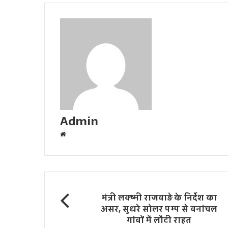
Admin
W
e
b
s
i
t
मंत्री लक्ष्मी राजवाड़े के निर्देश का
e
असर, सुधरे सोलर पम्प से वनांचल
गांवों में लौटी राहत