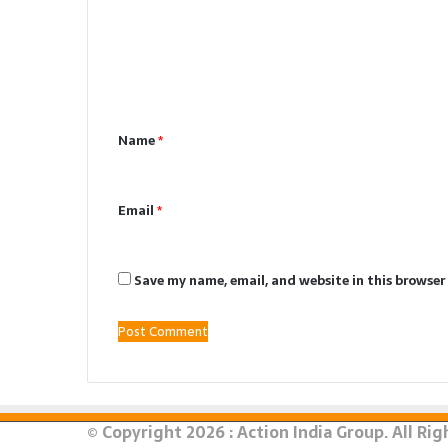
m
m
e
n
Name
*
t
*
Email
*
Save my name, email, and website in this browser
© Copyright 2026 : Action India Group. All Ri