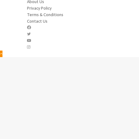
About Us
Privacy Policy
Terms & Conditions
Contact Us
Facebook
Twitter
YouTube
Instagram
Back
to
top
button