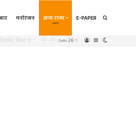
बार
मनोरंजन
अन्य राज्य
E-PAPER
Search
26
Log
Sidebar
Switch
Delhi
℃
In
skin
for