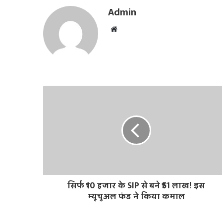
Admin
W
e
b
s
i
t
e
सिर्फ ₹10 हजार के SIP से बने ₹51 लाख! इस
म्यूचुअल फंड ने किया कमाल