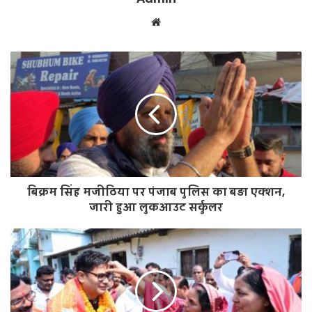
W
e
b
s
i
t
e
बिक्रम सिंह मजीठिया पर पंजाब पुलिस का बड़ा एक्शन,
जारी हुआ लुकआउट सर्कुलर