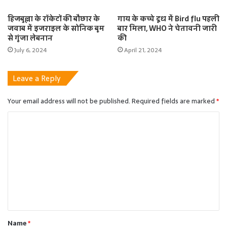
हिजबुल्ला के रॉकेटों की बौछार के
गाय के कच्चे दूध में Bird flu पहली
जवाब में इजराइल के सोनिक बूम
बार मिला, WHO ने चेतावनी जारी
से गूंजा लेबनान
की
July 6, 2024
April 21, 2024
Leave a Reply
Your email address will not be published.
Required fields are marked
*
C
o
m
m
e
n
t
Name
*
*