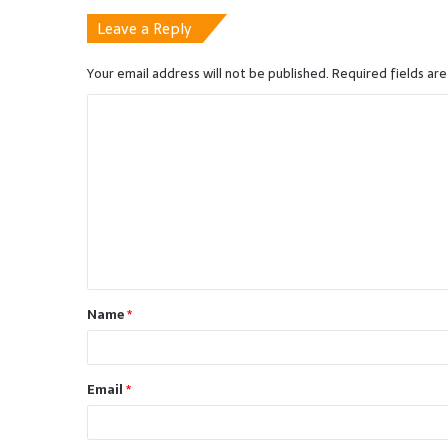
Leave a Reply
Your email address will not be published.
Required fields ar
C
o
m
m
e
n
t
Name
*
*
Email
*