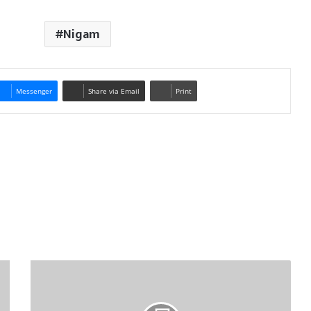
Nigam
Messenger
Share via Email
Print