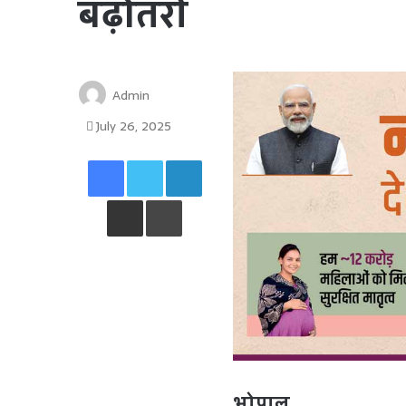
बढ़ोतरी
Admin
July 26, 2025
Facebook
Twitter
LinkedIn
Share via Email
Print
भोपाल