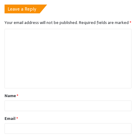
Leave a Reply
Your email address will not be published.
Required fields are marked
*
C
o
m
m
e
n
t
Name
*
*
Email
*