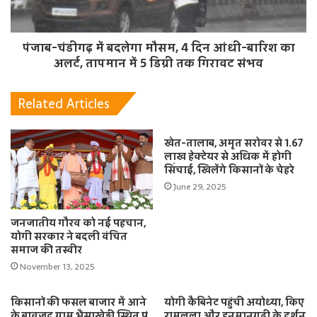
पंजाब-चंडीगढ़ में बदलेगा मौसम, 4 दिन आंधी-बारिश का
अलर्ट, तापमान में 5 डिग्री तक गिरावट संभव
Related Articles
खेत-तालाब, अमृत सरोवर से 1.67
लाख हेक्टेयर से अधिक में होगी
सिंचाई, खिलेंगे किसानों के चेहरे
June 29, 2025
जनजातीय गौरव को नई पहचान,
योगी सरकार ने बदली वंचित
समाज की तस्वीर
November 13, 2025
किसानों की फसल बाजार में आने
योगी कैबिनेट पहुंची अयोध्या, किए
के बावजूद ग्राम भैंसाखेड़ी स्थित पं.
रामलला और हनुमानगढ़ी के दर्शन