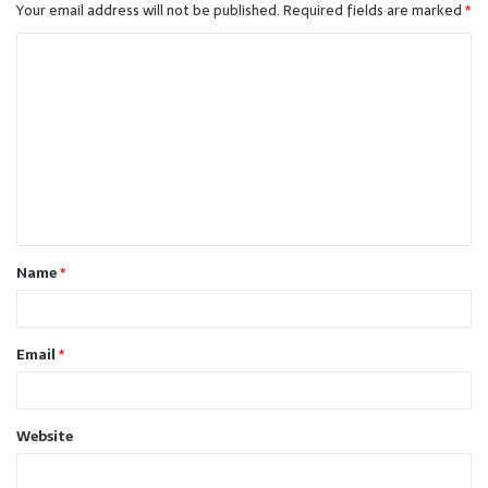
Your email address will not be published.
Required fields are marked
*
C
o
m
m
e
n
t
Name
*
*
Email
*
Website