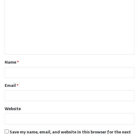
o
m
m
e
n
t
Name
*
*
Email
*
Website
Save my name, email, and website in this browser for the next