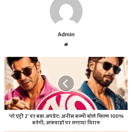
Admin
W
e
b
s
i
t
e
‘नो एंट्री 2’ पर बड़ा अपडेट: अनीस बज्मी बोले फिल्म 100%
बनेगी, अफवाहों पर लगाया विराम