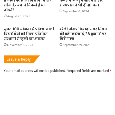
तेजस्वी पर साधा निशाना, बोले-
कमलनाथ पहुंचे सीएम हाउस,
लोकतंत्र बचाने निकले हैं या
राज्यपाल ने भी दी सांत्वना
तोड़ने?
September 6, 2024
August 20, 2025
सुपर-100 योजना से प्रतिभाशाली
बरेली पोस्टर विवाद: नगर निगम
विद्यार्थियों को मिला प्रतिष्ठित
की बड़ी कार्रवाई, 38 दुकानों पर
संस्थानों से जुड़ने का अवसर
गिरी गाज
November 6, 2024
September 29, 2025
Leave a Reply
Your email address will not be published.
Required fields are marked
*
C
o
m
m
e