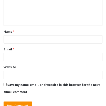
m
e
n
t
Name
*
*
Email
*
Website
Save my name, email, and website in this browser for the next
time I comment.