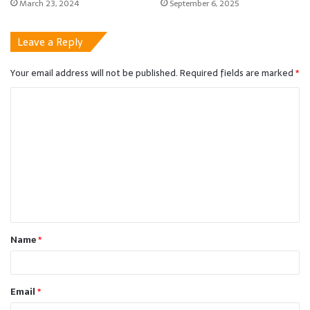
March 23, 2024
September 6, 2025
Leave a Reply
Your email address will not be published.
Required fields are marked
*
C
o
m
m
e
n
t
Name
*
*
Email
*