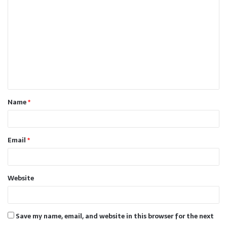
o
m
m
e
n
t
Name
*
*
Email
*
Website
Save my name, email, and website in this browser for the next