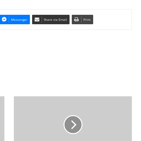
Messenger
Share via Email
Print