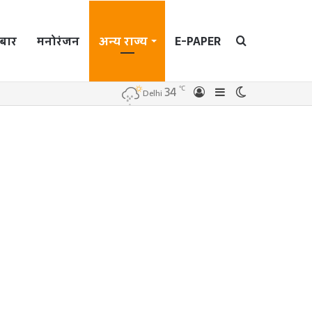
बार
मनोरंजन
अन्य राज्य
E-PAPER
Search
℃
34
Log
Sidebar
Switch
Delhi
In
skin
for