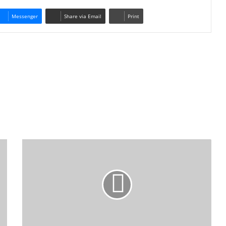
Messenger
Share via Email
Print