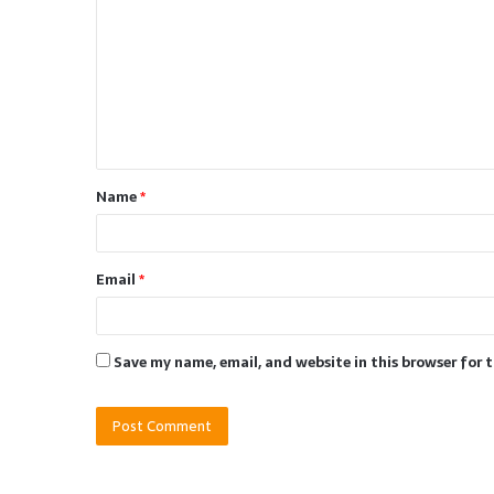
o
m
m
e
n
t
Name
*
*
Email
*
Save my name, email, and website in this browser for 