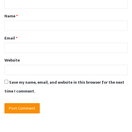
t
Name
*
*
Email
*
Website
Save my name, email, and website in this browser for the next
time I comment.