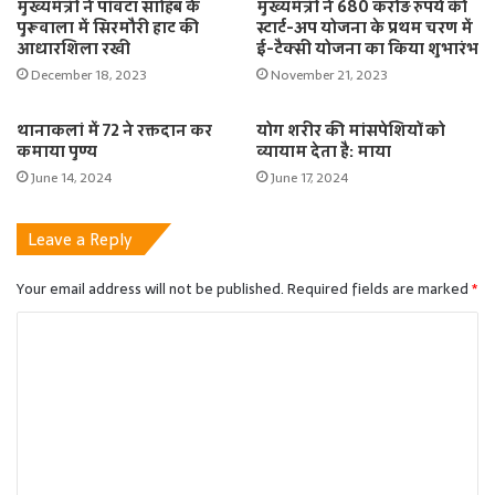
मुख्यमंत्री ने पांवटा साहिब के
मुख्यमंत्री ने 680 करोड़ रुपये की
पुरूवाला में सिरमौरी हाट की
स्टार्ट-अप योजना के प्रथम चरण में
आधारशिला रखी
ई-टैक्सी योजना का किया शुभारंभ
December 18, 2023
November 21, 2023
थानाकलां में 72 ने रक्तदान कर
योग शरीर की मांसपेशियों को
कमाया पुण्य
व्यायाम देता है: माया
June 14, 2024
June 17, 2024
Leave a Reply
Your email address will not be published.
Required fields are marked
*
C
o
m
m
e
n