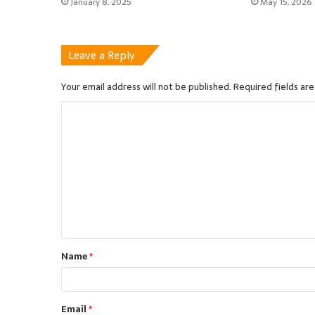
January 8, 2025
May 15, 2026
Leave a Reply
Your email address will not be published.
Required fields ar
C
o
m
m
e
n
t
Name
*
*
Email
*