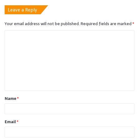
Leave a Reply
Your email address will not be published.
Required fields are marked
*
C
o
m
m
e
n
t
Name
*
*
Email
*