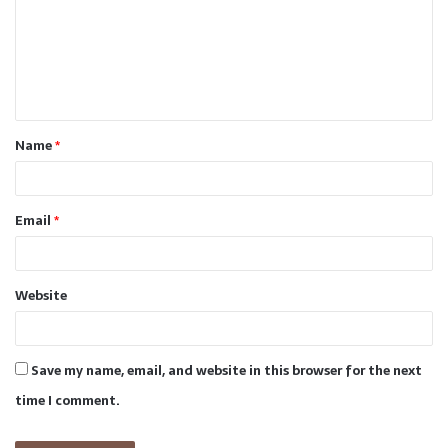
m
e
n
t
Name
*
*
Email
*
Website
Save my name, email, and website in this browser for the next
time I comment.