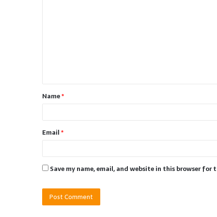
o
m
m
e
n
t
Name
*
*
Email
*
Save my name, email, and website in this browser for 