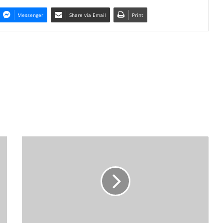
Messenger
Share via Email
Print