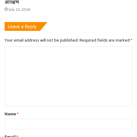
आरक्षण
July 22, 2026
Leave a Reply
Your email address will not be published.
Required fields are marked
*
C
o
m
m
e
n
t
Name
*
*
Email
*