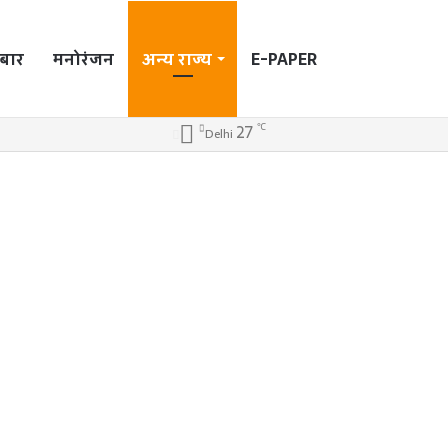
बार
मनोरंजन
अन्य राज्य
E-PAPER
Search
℃
27
Log
Sidebar
Switch
Delhi
In
skin
for